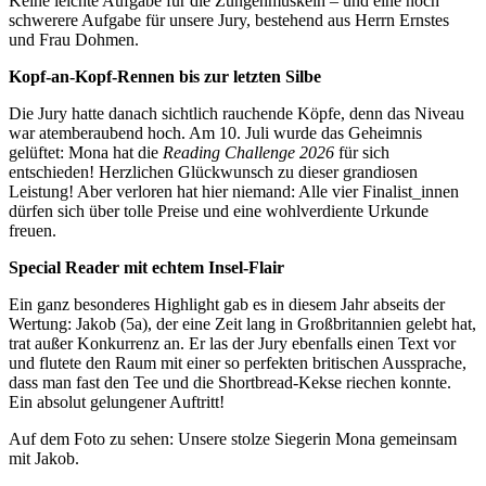
Keine leichte Aufgabe für die Zungenmuskeln – und eine noch
schwerere Aufgabe für unsere Jury, bestehend aus Herrn Ernstes
und Frau Dohmen.
Kopf-an-Kopf-Rennen bis zur letzten Silbe
Die Jury hatte danach sichtlich rauchende Köpfe, denn das Niveau
war atemberaubend hoch. Am 10. Juli wurde das Geheimnis
gelüftet: Mona hat die
Reading Challenge 2026
für sich
entschieden! Herzlichen Glückwunsch zu dieser grandiosen
Leistung! Aber verloren hat hier niemand: Alle vier Finalist_innen
dürfen sich über tolle Preise und eine wohlverdiente Urkunde
freuen.
Special Reader mit echtem Insel-Flair
Ein ganz besonderes Highlight gab es in diesem Jahr abseits der
Wertung: Jakob (5a), der eine Zeit lang in Großbritannien gelebt hat,
trat außer Konkurrenz an. Er las der Jury ebenfalls einen Text vor
und flutete den Raum mit einer so perfekten britischen Aussprache,
dass man fast den Tee und die Shortbread-Kekse riechen konnte.
Ein absolut gelungener Auftritt!
Auf dem Foto zu sehen: Unsere stolze Siegerin Mona gemeinsam
mit Jakob.