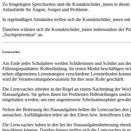
Zu festgelegten Sprechzeiten sind die Kontaktschüler_innen in ihre
Anlaufstelle für Ängste, Sorgen und Probleme.
In regelmäßigen Abständen treffen sich die Kontaktschüler_innen mit
Daneben widmen sich die Kontaktschüler_innen insbesondere der Pr
„Suchtprävention“ an.
Lerncoaches
Am Ende jedes Schuljahres werden Schülerinnen und Schüler aus der 
Führungsqualitäten/ Rollenfindung. Im ersten Modul beschäftigen sic
neben allgemeinen Lernstrategien verschiedene Lernmethoden kennen
wird ihr Verantwortungsbewusstsein für ihre neue Rolle geschärft.
Die Lerncoaches arbeiten in der Regel an einem Nachmittag der Woche
Hausaufgaben. Sie geben ihnen bei Problemen Hilfestellungen und/ode
eingehalten werden, um eine angemessene Arbeitsatmosphäre gewährl
Neben der Betreuung der Hausaufgaben helfen die Lerncoaches den j
aussuchen. Auffälligkeiten teilen sie den Eltern bzw. betroffenen Lehr
Die Lerncoaches haben in den bei der Hausaufgabenbetreuung ebenfalls
bewältigen können. Darüber hinaus treffen sich die Lerncoaches in re