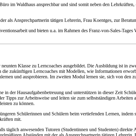
m Büro im Waldhaus ansprechbar und sind somit neben den Lehrkräften,
 der als Ansprechpartnerin tätigen Lehrerin, Frau Koentges, zur Berat
äventionsarbeit und bieten u.a. im Rahmen des Franz-von-Sales-Tag
neunten Klasse zu Lerncoaches ausgebildet. Die Ausbildung ist in zw
h die zukünftigen Lerncoaches mit Modellen, wie Informationen erworb
lernen und ausprobieren. Im zweiten Modul lernen sie, sich von den 
 in der Hausaufgabenbetreuung und unterstützen in dieser Zeit Schüle
r Tipps zur Arbeitsweise und leiten sie zum selbstständigen Arbeiten 
eisten zu können.
üngeren Schülerinnen und Schülern beim vertiefenden Lernen, indem s
kräften mit.
 täglich anwesenden Tutoren (Studentinnen und Studenten) direkte Anspr
gelmäßigen Abständen mit der als Ansprechpartnerin tätigen Lehrerin, 