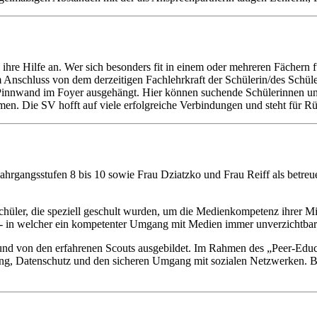
hre Hilfe an. Wer sich besonders fit in einem oder mehreren Fächern fü
 Anschluss von dem derzeitigen Fachlehrkraft der Schülerin/des Schüle
r Pinnwand im Foyer ausgehängt. Hier können suchende Schülerinnen u
en. Die SV hofft auf viele erfolgreiche Verbindungen und steht für R
Jahrgangsstufen 8 bis 10 sowie Frau Dziatzko und Frau Reiff als bet
hüler, die speziell geschult wurden, um die Medienkompetenz ihrer Mi
elt - in welcher ein kompetenter Umgang mit Medien immer unverzichtba
 von den erfahrenen Scouts ausgebildet. Im Rahmen des „Peer-Educati
g, Datenschutz und den sicheren Umgang mit sozialen Netzwerken. Bei