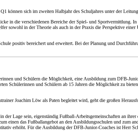
s Q1 können sich im zweiten Halbjahr des Schuljahres unter der Leitung
icke in die verschiedenen Bereiche der Spiel- und Sportvermittlung.
r sowohl in der Theorie als auch in der Praxis die Perspektive einer Ü
chule positiv bereichert und erweitert. Bei der Planung und Durchführu
ülerinnen und Schülern die Möglichkeit, eine Ausbildung zum DFB-Juni
isterten Schülerinnen und Schülern ab 15 Jahren die Möglichkeit zu bie
ainer Joachim Löw als Paten begleitet wird, geht die großen Herausfo
n der Lage sein, eigenständig Fußball-Arbeitsgemeinschaften an ihrer
 zum einen das Fußballangebot an den Ausbildungsschulen und zum an
titativ erhöht. Für die Ausbildung der DFB-Junior-Coaches ist Herr Sc