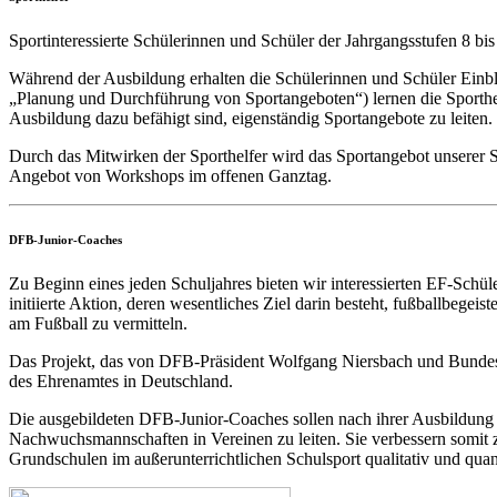
Sportinteressierte Schülerinnen und Schüler der Jahrgangsstufen 8 bi
Während der Ausbildung erhalten die Schülerinnen und Schüler Einbl
„Planung und Durchführung von Sportangeboten“) lernen die Sporthelfe
Ausbildung dazu befähigt sind, eigenständig Sportangebote zu leiten.
Durch das Mitwirken der Sporthelfer wird das Sportangebot unserer S
Angebot von Workshops im offenen Ganztag.
DFB-Junior-Coaches
Zu Beginn eines jeden Schuljahres bieten wir interessierten EF-Sch
initiierte Aktion, deren wesentliches Ziel darin besteht, fußballbege
am Fußball zu vermitteln.
Das Projekt, das von DFB-Präsident Wolfgang Niersbach und Bundestr
des Ehrenamtes in Deutschland.
Die ausgebildeten DFB-Junior-Coaches sollen nach ihrer Ausbildung i
Nachwuchsmannschaften in Vereinen zu leiten. Sie verbessern somit
Grundschulen im außerunterrichtlichen Schulsport qualitativ und quan