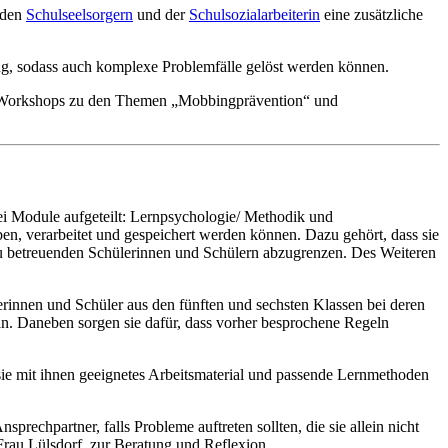
 den
Schulseelsorgern
und der
Schulsozialarbeiterin
eine zusätzliche
ung, sodass auch komplexe Problemfälle gelöst werden können.
es Workshops zu den Themen „Mobbingprävention“ und
ei Module aufgeteilt: Lernpsychologie/ Methodik und
en, verarbeitet und gespeichert werden können. Dazu gehört, dass sie
zu betreuenden Schülerinnen und Schülern abzugrenzen. Des Weiteren
rinnen und Schüler aus den fünften und sechsten Klassen bei deren
an. Daneben sorgen sie dafür, dass vorher besprochene Regeln
ie mit ihnen geeignetes Arbeitsmaterial und passende Lernmethoden
echpartner, falls Probleme auftreten sollten, die sie allein nicht
Frau Lülsdorf, zur Beratung und Reflexion.